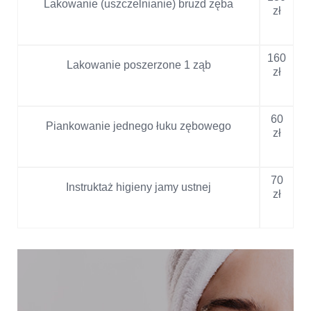
Lakowanie (uszczelnianie) bruzd zęba
zł
160
Lakowanie poszerzone 1 ząb
zł
60
Piankowanie jednego łuku zębowego
zł
70
Instruktaż higieny jamy ustnej
zł