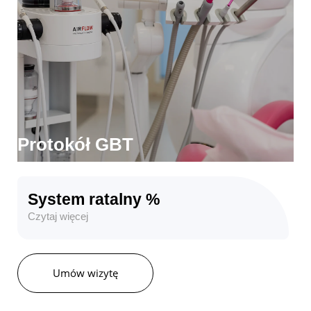
Zabiegi higienizacyjne przeprowadzamy za pomocą
urządzenia najnowszej generacji – EMS Airflow
Prophylaxis Master, dzięki któremu higienizacja jest
przyjemna i bezbolesna.
Czytaj więcej
Protokół GBT
System ratalny %
Czytaj więcej
Umów wizytę