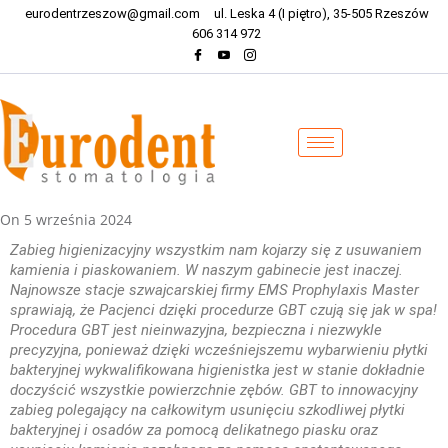
eurodentrzeszow@gmail.com
ul. Leska 4 (I piętro), 35-505 Rzeszów
606 314 972
On
5 września 2024
Zabieg higienizacyjny wszystkim nam kojarzy się z usuwaniem
kamienia i piaskowaniem. W naszym gabinecie jest inaczej.
Najnowsze stacje szwajcarskiej firmy EMS Prophylaxis Master
sprawiają, że Pacjenci dzięki procedurze GBT czują się jak w spa!
Procedura GBT jest nieinwazyjna, bezpieczna i niezwykle
precyzyjna, ponieważ dzięki wcześniejszemu wybarwieniu płytki
bakteryjnej wykwalifikowana higienistka jest w stanie dokładnie
doczyścić wszystkie powierzchnie zębów. GBT to innowacyjny
zabieg polegający na całkowitym usunięciu szkodliwej płytki
bakteryjnej i osadów za pomocą delikatnego piasku oraz