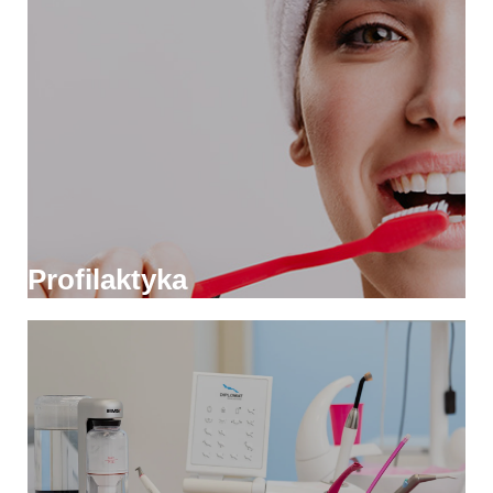
Profilaktyka zębów
Po higienizacji pacjent otrzymuje indywidualne
wskazówki dotyczące sposobu w jaki prawidłowo dbać o
higienę jamy ustnej.
Czytaj więcej
Profilaktyka
Implantologia
Higienizacja