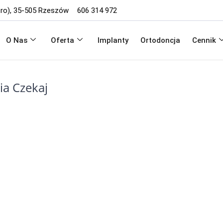
iętro), 35-505 Rzeszów
606 314 972
O Nas
Oferta
Implanty
Ortodoncja
Cennik
ia Czekaj