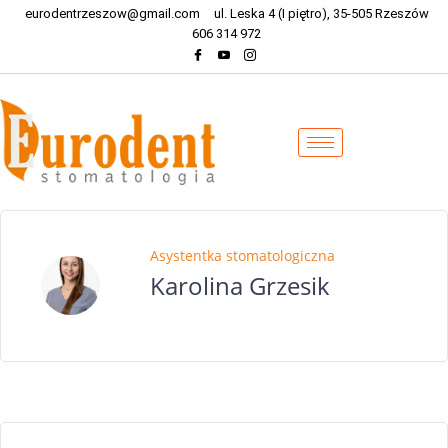
eurodentrzeszow@gmail.com
ul. Leska 4 (I piętro), 35-505 Rzeszów
606 314 972
Asystentka stomatologiczna
Karolina Grzesik