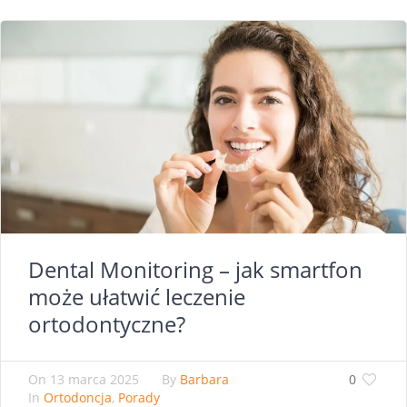
Dental Monitoring – jak smartfon
może ułatwić leczenie
ortodontyczne?
On
13 marca 2025
By
Barbara
0
In
Ortodoncja
,
Porady