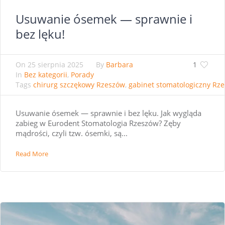
Usuwanie ósemek — sprawnie i
bez lęku!
On
25 sierpnia 2025
By
Barbara
1
In
Bez kategorii
,
Porady
Tags
chirurg szczękowy Rzeszów
,
gabinet stomatologiczny Rz
Usuwanie ósemek — sprawnie i bez lęku. Jak wygląda
zabieg w Eurodent Stomatologia Rzeszów? Zęby
mądrości, czyli tzw. ósemki, są...
Read More