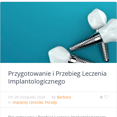
Przygotowanie i Przebieg Leczenia
Implantologicznego
On
28 listopada 2024
By
Barbara
0
In
Implanty rzeszów
,
Porady