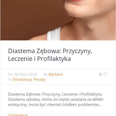
Diastema Zębowa: Przyczyny,
Leczenie i Profilaktyka
On
30 lipca 2024
By
Barbara
0
In
Ortodoncja
,
Porady
Diastema Zębowa: Przyczyny, Leczenie i Profilaktyka
Diastema zębowa, mimo że często uważana za defekt
estetyczny, może być również źródłem problemów...
Czytaj więcej