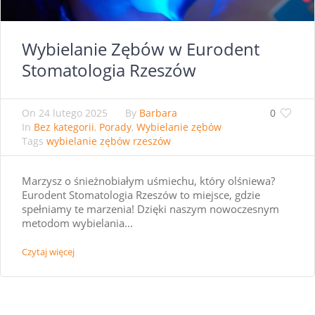
Wybielanie Zębów w Eurodent
Stomatologia Rzeszów
On
24 lutego 2025
By
Barbara
0
In
Bez kategorii
,
Porady
,
Wybielanie zębów
Tags
wybielanie zębów rzeszów
Marzysz o śnieżnobiałym uśmiechu, który olśniewa?
Eurodent Stomatologia Rzeszów to miejsce, gdzie
spełniamy te marzenia! Dzięki naszym nowoczesnym
metodom wybielania...
Czytaj więcej