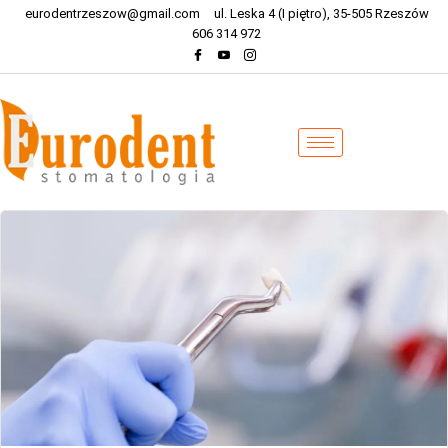
eurodentrzeszow@gmail.com
ul. Leska 4 (I piętro), 35-505 Rzeszów
606 314 972