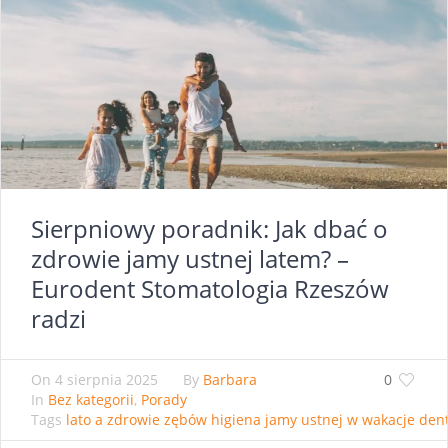
Sierpniowy poradnik: Jak dbać o
zdrowie jamy ustnej latem? –
Eurodent Stomatologia Rzeszów
radzi
On
4 sierpnia 2025
By
Barbara
0
In
Bez kategorii
,
Porady
Tags
lato a zdrowie zębów higiena jamy ustnej w wakacje den