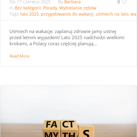
On
17 czerwca 2025
By
Barbara
0
In
Bez kategorii
,
Porady
,
Wybielanie zębów
Tags
lato 2025
,
przygotowanie do wakacji
,
uśmiech na lato
,
wa
Uśmiech na wakacje: zaplanuj zdrowie jamy ustnej
przed letnim wyjazdem! Lato 2025 nadchodzi wielkimi
krokami, a Polacy coraz częściej planują...
Read More