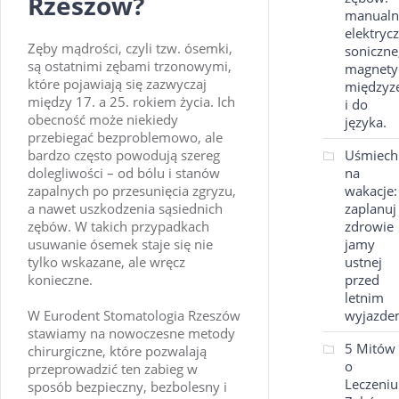
Rzeszów?
manualn
elektryc
Zęby mądrości, czyli tzw. ósemki,
soniczne
są ostatnimi zębami trzonowymi,
magnety
które pojawiają się zazwyczaj
międzyz
między 17. a 25. rokiem życia. Ich
i do
obecność może niekiedy
języka.
przebiegać bezproblemowo, ale
Uśmiech
bardzo często powodują szereg
na
dolegliwości – od bólu i stanów
wakacje:
zapalnych po przesunięcia zgryzu,
zaplanuj
a nawet uszkodzenia sąsiednich
zdrowie
zębów. W takich przypadkach
jamy
usuwanie ósemek staje się nie
ustnej
tylko wskazane, ale wręcz
przed
konieczne.
letnim
wyjazde
W Eurodent Stomatologia Rzeszów
stawiamy na nowoczesne metody
5 Mitów
chirurgiczne, które pozwalają
o
przeprowadzić ten zabieg w
Leczeniu
sposób bezpieczny, bezbolesny i