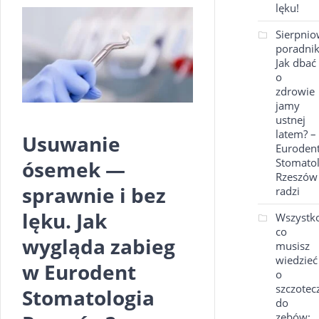
lęku!
Sierpni
poradnik
Jak dbać
o
zdrowie
jamy
ustnej
latem? –
Usuwanie
Euroden
Stomatol
ósemek —
Rzeszów
sprawnie i bez
radzi
lęku. Jak
Wszystko
co
wygląda zabieg
musisz
wiedzieć
w Eurodent
o
szczotec
Stomatologia
do
zębów: