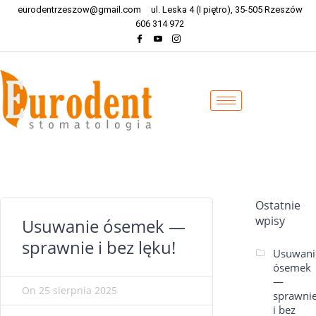
eurodentrzeszow@gmail.com
ul. Leska 4 (I piętro), 35-505 Rzeszów
606 314 972
Ostatnie
wpisy
Usuwanie ósemek —
sprawnie i bez lęku!
Usuwani
ósemek
—
On
25 sierpnia 2025
sprawni
i bez