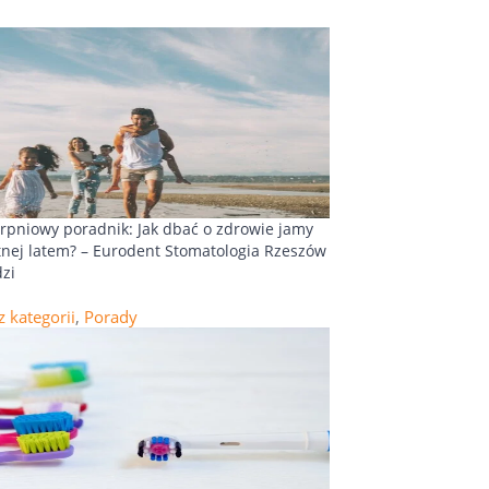
erpniowy poradnik: Jak dbać o zdrowie jamy
tnej latem? – Eurodent Stomatologia Rzeszów
dzi
z kategorii
,
Porady