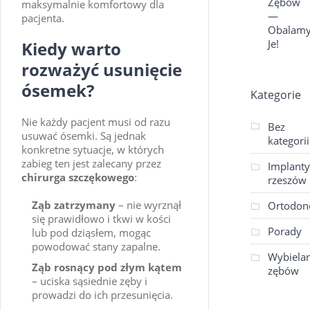
Zębów
maksymalnie komfortowy dla
—
pacjenta.
Obalam
Je!
Kiedy warto
rozważyć usunięcie
ósemek?
Kategorie
Nie każdy pacjent musi od razu
Bez
usuwać ósemki. Są jednak
kategorii
konkretne sytuacje, w których
zabieg ten jest zalecany przez
Implanty
chirurga szczękowego
:
rzeszów
Ząb zatrzymany
– nie wyrznął
Ortodon
się prawidłowo i tkwi w kości
Porady
lub pod dziąsłem, mogąc
powodować stany zapalne.
Wybielan
Ząb rosnący pod złym kątem
zębów
– uciska sąsiednie zęby i
prowadzi do ich przesunięcia.