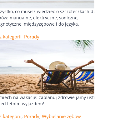
zystko, co musisz wiedzieć o szczoteczkach do
bów: manualne, elektryczne, soniczne,
gnetyczne, międzyzębowe i do języka.
z kategorii
,
Porady
miech na wakacje: zaplanuj zdrowie jamy ustnej
zed letnim wyjazdem!
z kategorii
,
Porady
,
Wybielanie zębów