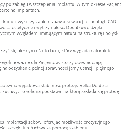
y po zabiegu wszczepienia implantu. W tym okresie Pacjent
parte na implantach.
erkonu z wykorzystaniem zaawansowanej technologii CAD-
iwości estetyczne i wytrzymałość. Dodatkowo dzięki
stycznym wyglądem, imitującym naturalną strukturę i połysk
eszyć się pięknym uśmiechem, który wygląda naturalnie.
zczególnie ważne dla Pacjentów, którzy doświadczają
 na odzyskanie pełnej sprawności jamy ustnej i pięknego
zapewnia wyjątkową stabilność protezy. Belka Doldera
 żuchwy. To solidna podstawa, na którą zakłada się protezę.
es implantacji zębów, oferując możliwość precyzyjnego
ości szczęki lub żuchwy za pomocą szablonu