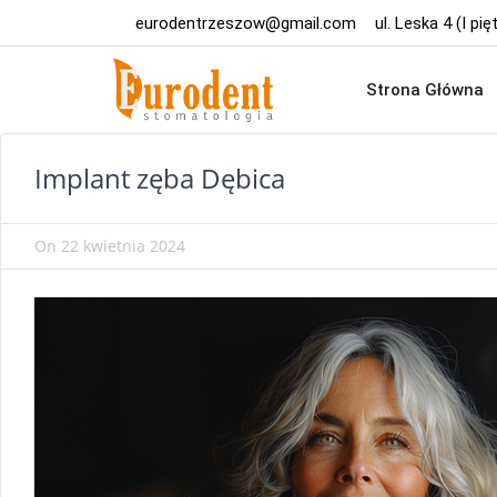
eurodentrzeszow@gmail.com
ul. Leska 4 (I p
Strona Główna
Implant zęba Dębica
On
22 kwietnia 2024