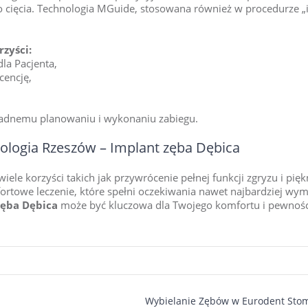
 cięcia. Technologia MGuide, stosowana również w procedurze „
zyści:
la Pacjenta,
cencję,
kładnemu planowaniu i wykonaniu zabiegu.
tologia Rzeszów – Implant zęba Dębica
ele korzyści takich jak przywrócenie pełnej funkcji zgryzu i pię
towe leczenie, które spełni oczekiwania nawet najbardziej wyma
zęba Dębica
może być kluczowa dla Twojego komfortu i pewności
Wybielanie Zębów w Eurodent Stom