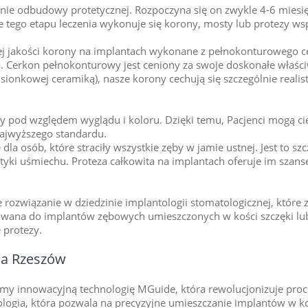
ie odbudowy protetycznej. Rozpoczyna się on zwykle 4-6 miesięc
ie tego etapu leczenia wykonuje się korony, mosty lub protezy ws
j jakości korony na implantach wykonane z pełnokonturowego c
a. Cerkon pełnokonturowy jest ceniony za swoje doskonałe właśc
dsionkowej ceramiką), nasze korony cechują się szczególnie reali
y pod względem wyglądu i koloru. Dzięki temu, Pacjenci mogą ci
najwyższego standardu.
la osób, które straciły wszystkie zęby w jamie ustnej. Jest to s
ki uśmiechu. Proteza całkowita na implantach oferuje im szansę
ozwiązanie w dziedzinie implantologii stomatologicznej, które 
ocowana do implantów zębowych umieszczonych w kości szczęki lub
 protezy.
ia Rzeszów
emy innowacyjną technologię MGuide, która rewolucjonizuje proc
logia, która pozwala na precyzyjne umieszczanie implantów w k