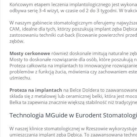
Końcowym etapem leczenia implantologicznego jest wykonan
odbywa serię 3-4 wizyt, w czasie od 2 do 3 tygodni. W trakc
W naszym gabinecie stomatologicznym oferujemy najwyższe
CAM, idealne dla tych, którzy poszukują implant zęba Dębic
zastosowaniu techniki cut-back (licowanie powierzchni prze
zębów.
Mosty cerkonowe
również doskonale imitują naturalne zęb
Mosty to doskonałe rozwiązanie dla osób, które poszukują 
Proteza całkowita na implantach to innowacyjne rozwiązanie d
problemów z funkcją żucia, mówienia czy zachowaniem estety
uśmiechu.
Proteza na implantach
na Belce Doldera to zaawansowane r
składa się z metalowej lub ceramicznej belki, która jest m
Belka ta zapewnia znacznie większą stabilność niż tradycyjne
Technologia MGuide w Eurodent Stomatolog
W naszej klinice stomatologicznej w Rzeszowie wykorzystuj
umieszczania implant zęba Dębica. To zaawansowana techno