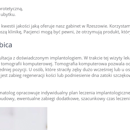
protetyczną,
 ubytku.
westii jakości jaką oferuje nasz gabinet w Rzeszowie. Korzyst
zą klinikę, Pacjenci mogą być pewni, że otrzymują produkt, który 
bica
ltacja z doświadczonym implantologiem. W trakcie tej wizyty le
wej tomografii komputerowej. Tomografia komputerowa pozwala oc
ej pozycji. U osób, które straciły zęby dużo wcześniej lub u osó
st zabieg regeneracji kości lub podniesienie dna zatoki szczęk
matolog opracowuje indywidualny plan leczenia implantologicznego
udowy, ewentualne zabiegi dodatkowe, szacunkowy czas leczeni