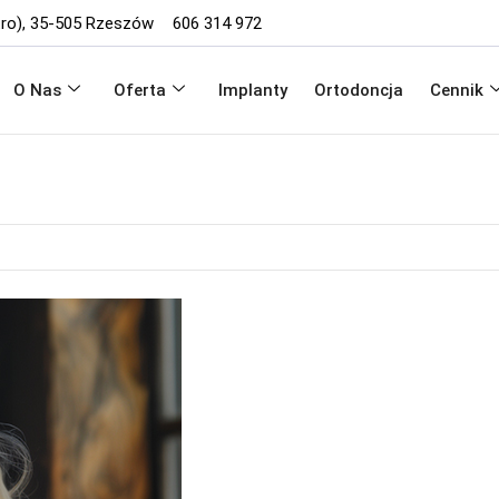
iętro), 35-505 Rzeszów
606 314 972
O Nas
Oferta
Implanty
Ortodoncja
Cennik