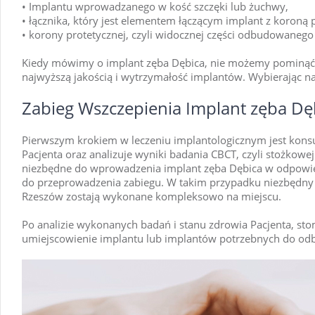
• Implantu wprowadzanego w kość szczęki lub żuchwy,
• łącznika, który jest elementem łączącym implant z koroną 
• korony protetycznej, czyli widocznej części odbudowanego
Kiedy mówimy o implant zęba Dębica, nie możemy pominąć k
najwyższą jakością i wytrzymałość implantów. Wybierając nas
Zabieg Wszczepienia Implant zęba Dę
Pierwszym krokiem w leczeniu implantologicznym jest konsu
Pacjenta oraz analizuje wyniki badania CBCT, czyli stożko
niezbędne do wprowadzenia implant zęba Dębica w odpowiedni
do przeprowadzenia zabiegu. W takim przypadku niezbędny je
Rzeszów zostają wykonane kompleksowo na miejscu.
Po analizie wykonanych badań i stanu zdrowia Pacjenta, sto
umiejscowienie implantu lub implantów potrzebnych do odb