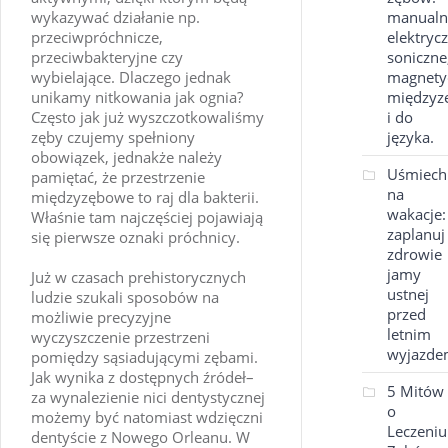
wykazywać działanie np.
manualn
przeciwpróchnicze,
elektryc
przeciwbakteryjne czy
soniczne
wybielające. Dlaczego jednak
magnety
unikamy nitkowania jak ognia?
międzyz
Często jak już wyszczotkowaliśmy
i do
zęby czujemy spełniony
języka.
obowiązek, jednakże należy
Uśmiech
pamiętać, że przestrzenie
na
międzyzębowe to raj dla bakterii.
wakacje:
Właśnie tam najczęściej pojawiają
zaplanuj
się pierwsze oznaki próchnicy.
zdrowie
jamy
Już w czasach prehistorycznych
ustnej
ludzie szukali sposobów na
przed
możliwie precyzyjne
letnim
wyczyszczenie przestrzeni
wyjazde
pomiędzy sąsiadującymi zębami.
Jak wynika z dostępnych źródeł–
5 Mitów
za wynalezienie nici dentystycznej
o
możemy być natomiast wdzięczni
Leczeniu
dentyście z Nowego Orleanu. W