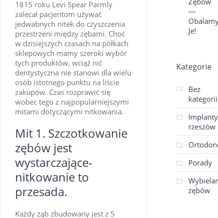
Zębów
1815 roku Levi Spear Parmly
—
zalecał pacjentom używać
Obalam
jedwabnych nitek do czyszczenia
Je!
przestrzeni między zębami. Choć
w dzisiejszych czasach na półkach
sklepowych mamy szeroki wybór
tych produktów, wciąż nić
Kategorie
dentystyczna nie stanowi dla wielu
osób istotnego punktu na liście
Bez
zakupów. Czas rozprawić się
kategorii
wobec tego z najpopularniejszymi
mitami dotyczącymi nitkowania.
Implanty
rzeszów
Mit 1. Szczotkowanie
zębów jest
Ortodon
wystarczające-
Porady
nitkowanie to
Wybielan
przesada.
zębów
Każdy ząb zbudowany jest z 5