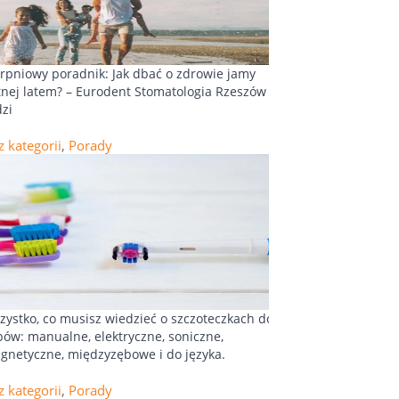
erpniowy poradnik: Jak dbać o zdrowie jamy
tnej latem? – Eurodent Stomatologia Rzeszów
dzi
z kategorii
,
Porady
zystko, co musisz wiedzieć o szczoteczkach do
bów: manualne, elektryczne, soniczne,
gnetyczne, międzyzębowe i do języka.
z kategorii
,
Porady