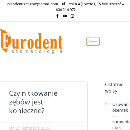
eurodentrzeszow@gmail.com
ul. Leska 4 (I piętro), 35-505 Rzeszów
606 314 972
Ostatnie
wpisy
Czy nitkowanie
zębów jest
Usuwani
konieczne?
ósemek
—
sprawni
i bez
On
24 listopada 2023