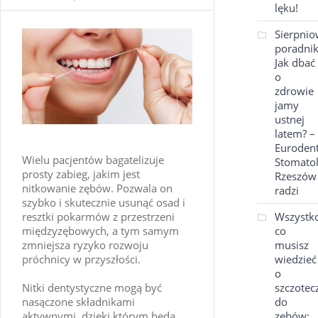
lęku!
Sierpni
poradnik
Jak dbać
o
zdrowie
jamy
ustnej
latem? –
Euroden
Wielu pacjentów bagatelizuje
Stomatol
prosty zabieg, jakim jest
Rzeszów
nitkowanie zębów. Pozwala on
radzi
szybko i skutecznie usunąć osad i
resztki pokarmów z przestrzeni
Wszystko
międzyzębowych, a tym samym
co
zmniejsza ryzyko rozwoju
musisz
próchnicy w przyszłości.
wiedzieć
o
Nitki dentystyczne mogą być
szczotec
nasączone składnikami
do
aktywnymi, dzięki którym będą
zębów: