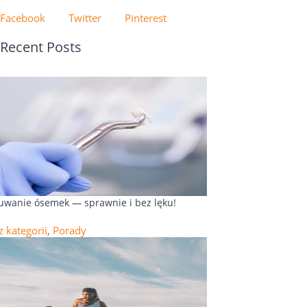
Facebook
Twitter
Pinterest
Recent Posts
uwanie ósemek — sprawnie i bez lęku!
z kategorii
,
Porady